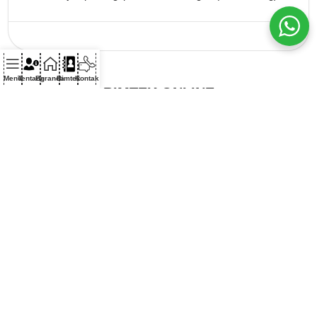
Menu
Tentang
Beranda
Bimtek
Kontak
BIMTEK ONLINE
3.000.000
Rp.
Seminar Kit
Tas Eksklusif
Sertifikat Bimtek