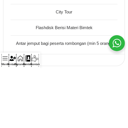
City Tour
Flashdisk Berisi Materi Bimtek
Antar jemput bagi peserta rombongan (min 5 orang)
Menu
Tentang
Beranda
Bimtek
Kontak
BIMTEK ONLINE
3.000.000
Rp.
Seminar Kit